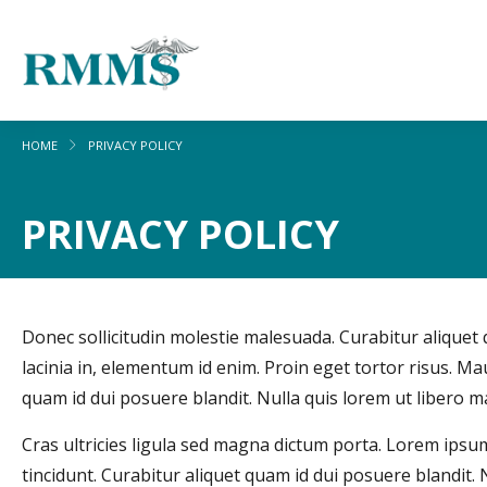
HOME
PRIVACY POLICY
PRIVACY POLICY
Donec sollicitudin molestie malesuada. Curabitur aliquet q
lacinia in, elementum id enim. Proin eget tortor risus. Mau
quam id dui posuere blandit. Nulla quis lorem ut libero m
Cras ultricies ligula sed magna dictum porta. Lorem ipsum 
tincidunt. Curabitur aliquet quam id dui posuere blandit. 