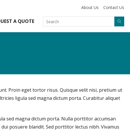
About Us
Contact Us
QUEST A QUOTE
t. Proin eget tortor risus. Quisque velit nisi, pretium ut
ultricies ligula sed magna dictum porta. Curabitur aliquet
ligula sed magna dictum porta. Nulla porttitor accumsan
 dui posuere blandit. Sed porttitor lectus nibh. Vivamus